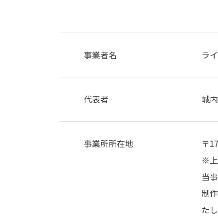
事業者名
ラ
代表者
城
事業所所在地
〒1
※上
当事
制
たし