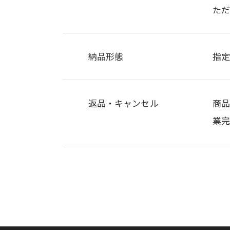
ただ
納品形態
指
返品・キャンセル
商
業完